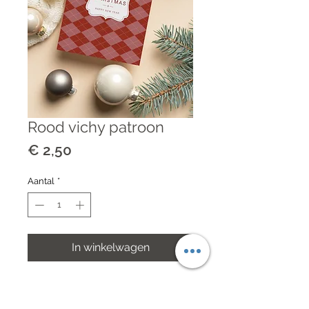
Rood vichy patroon
Prijs
€ 2,50
Aantal
*
In winkelwagen
Kerstkaart in vichy patroon