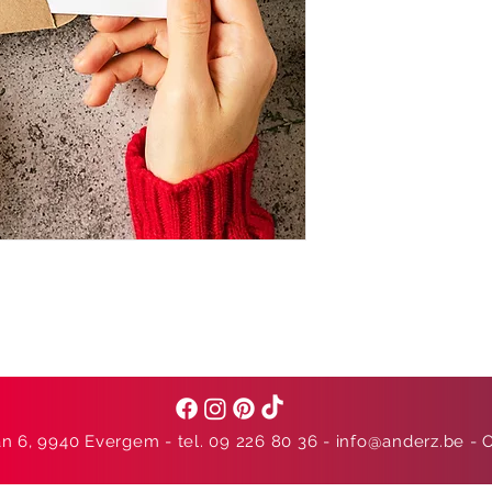
n 6, 9940 Evergem - tel. 09 226 80 36 -
info@anderz.be
- 