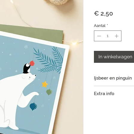
Prijs
€ 2,50
Aantal
*
In winkelwagen
Ijsbeer en pinguïn
Stevige kaart met i
Extra info
• Gedrukt op stevi
• Inclusief bijpass
• Postvriendelijk fo
• 4+1 actie, mix & m
winkelmandje